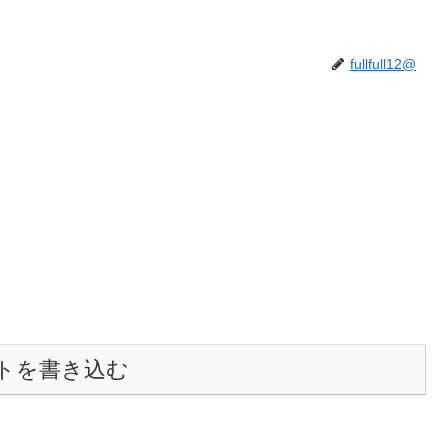
fullfull12@
トを書き込む