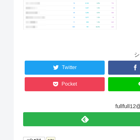
シ
Twitter
Pocket
fullfu