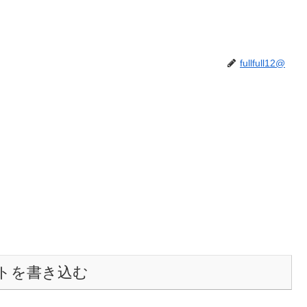
fullfull12@
トを書き込む