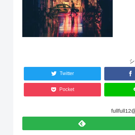
シ
Twitter
Pocket
fullfu