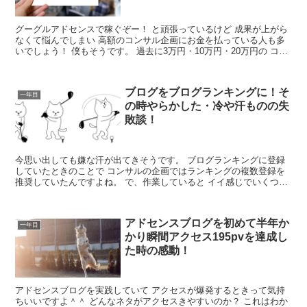
グーグルアドセンスで稼ぐぞー！ と頑張っているけど 成果が上がら
なくて悩んでしまい 高額のコンサル企画にお金を払っている人も多
いでしょう！ 僕もそうです。 過去に3万円・10万円・20万円の コン
サルに参加してきました。 また、...
ブログをブログランキングに！そ
一年目
の時やらかした・冷や汗ものの失
敗談！
今思い出しても嫌な汗が出てきそうです。 ブログランキングに登録
していたときのことで コンサルの企画ではランキングの複数登録を
推奨していたんですよね。 で、作業していると イイ感じでいくつか
登録することができて そのなかにインフォブログラン...
アドセンスブログを初めて半年か
一年目
かり瞬間アクセス195pvを達成し
た時の感動！
アドセンスブログを実践していて アクセスが爆発するときって気持
ちいいですよ＾＾ どんなネタがアクセスきやすいのか？ これはわか