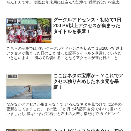
らんもんです。 実際に年末用に仕込んだ記事で 瞬間195pv を達成し
た瞬間、周りで起きていたことが・・・ ...
グーグルアドセンス・初めて1日
一年目
200 PV以上アクセスが集まった
タイトルを暴露！
こちらの記事では 僕がグーグルアドセンスを初めて 1日200 PV 以上
アクセスが集まった日のこと 使った記事タイトルを暴露していきた
いと思います。 初めて途切れることなくアクセスが来た日のこと そ
の日は休みだったんで近くの図書館に行...
ここはネタの宝庫か～？これでア
一年目
クセス独り占めしたネタ元を暴
露！
なかなかアクセスが集まらなくて いろんなネタを見つけては記事の
更新をしてきました。 その数、1か月で45記事 自分ですべて書いて
いましたし 僕はいまだに右手と左手の人差し指だけで タイピングを
しています。 スピードはかなり遅いはずです...