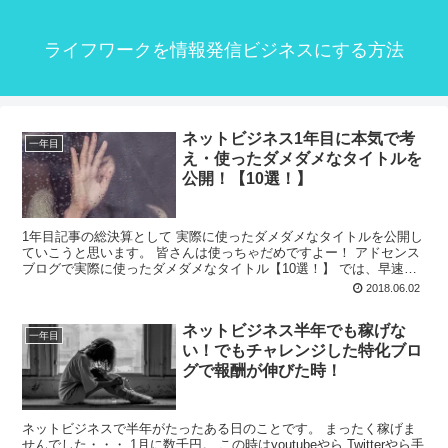
ライフワークを情報発信ビジネスにする方法
ネットビジネス1年目に本気で考
一年目
え・使ったダメダメなタイトルを
公開！【10選！】
1年目記事の総決算として 実際に使ったダメダメなタイトルを公開し
ていこうと思います。 皆さんは使っちゃだめですよー！ アドセンス
ブログで実際に使ったダメダメなタイトル【10選！】 では、早速で
すが アドセンスブログで実際に使った ダ...
2018.06.02
ネットビジネス半年でも稼げな
一年目
い！でもチャレンジした特化ブロ
グで報酬が伸びた時！
ネットビジネスで半年がたったある日のことです。 まったく稼げま
せんでした・・・ 1月に数千円。 この時はyoutubeやら Twitterやら手