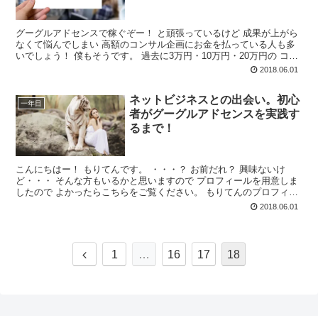
グーグルアドセンスで稼ぐぞー！ と頑張っているけど 成果が上がら
なくて悩んでしまい 高額のコンサル企画にお金を払っている人も多
いでしょう！ 僕もそうです。 過去に3万円・10万円・20万円の コン
サルに参加してきました。 また、...
2018.06.01
ネットビジネスとの出会い。初心
一年目
者がグーグルアドセンスを実践す
るまで！
こんにちはー！ もりてんです。 ・・・？ お前だれ？ 興味ないけ
ど・・・ そんな方もいるかと思いますので プロフィールを用意しま
したので よかったらこちらをご覧ください。 もりてんのプロフィー
ル こちらでは ・ネットビジネ...
2018.06.01
1
…
16
17
18