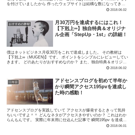
を付けていましたから 作ったウェブサイトは結構な数になってきて
いたんですけどね～ そこでコ...
2018.06.02
月30万円を達成するにはこれ！
おすすめの教材
【下剋上∞】独自特典＆オリジナ
ル企画「StepUp・1st」の詳細！
僕はネットビジネス月収30万をこれで達成しました。 その教材は
【下剋上∞（MUGEN)】です。 ポイントをシンプルにレビューしてい
きます。 どのあたりがおすすめなのか？ また、独自特典＆オリジナ
ル企画「StepUp・1st」の詳細もご紹...
2018.06.02
アドセンスブログを初めて半年か
一年目
かり瞬間アクセス195pvを達成し
た時の感動！
アドセンスブログを実践していて アクセスが爆発するときって気持
ちいいですよ＾＾ どんなネタがアクセスきやすいのか？ これはわか
らんもんです。 実際に年末用に仕込んだ記事で 瞬間195pv を達成し
た瞬間、周りで起きていたことが・・・ ...
2018.06.01