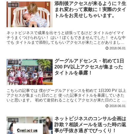
添削後アクセスが来るように？生
一年目
まれ変わって素敵に！実際のタイ
トルをお見せしちゃいます。
ネットビジネスで成果を出そうと頑張ってるけど タイトルがイマイ
チうまくつけられない！ はい！ぼくもできませんでした！ そんな中
でも タイトルまで添削してもらいアクセスが来たことがありまし
た。 こちらでは実際に生まれ変わったタイトルを...
2018.06.01
グーグルアドセンス・初めて1日
一年目
200 PV以上アクセスが集まった
タイトルを暴露！
こちらの記事では 僕がグーグルアドセンスを初めて 1日200 PV 以上
アクセスが集まった日のこと 使った記事タイトルを暴露していきた
いと思います。 初めて途切れることなくアクセスが来た日のこと そ
の日は休みだったんで近くの図書館に行...
2018.06.01
ネットビジネスのコンサル企画は
一年目
詐欺？相談メールを送った時の返
事が手抜き過ぎでびっくり！