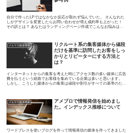
自分で作ったLPではなかなか反応が取れず悩んでいた。 そんなわた
しがデザインを変更したらお問い合わせが増え成約率も上がった！
その訳とは？ あなたはランディングページ作成でこんなお悩みはあ
りませんか？ ・自分で作っているがデザインがイマ...
リクルート系の集客媒体から値段
メルマガ媒体構築
だけを基準に訪問したお客をしっ
かりとリピーターにする方法と
は？
インターネットからの集客を考えた時にアクセス数の多い媒体に広告
費を払うという経路でお客様を集めている企業は多いと思います。
しかし、こうした媒体からの集客は値段や割引がすべての基準のため
リピーターになってくれない！というお悩みを持っている方...
アメブロで情報発信を始めまし
メルマガ媒体構築
た。インデックス推移について
ワードプレスを使いブログを作って情報発信の媒体を作ってきました