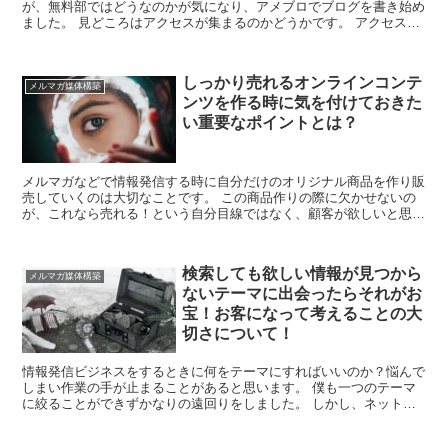
が、無料部ではどうなのかが気になり、アメブロでブログを書き始め
ました。 見どころはアクセスが集まるのかどうかです。 アクセスが
集まるかどうかは、個別記事が検索エンジンに認識されイ...
しっかり売れるオンラインコンテ
メルマガ媒体構築
ンツを作る時に気を付けておきた
い重要なポイントとは？
メルマガなどで情報発信する時に自分だけのオリジナル商品を作り販
売していくのは大切なことです。 この商品作りの際に欠かせないの
が、これなら売れる！という自分目線ではなく、顧客が欲しいと思う
ものを作るということが大切です。 今回はなかなか難し...
検索しても欲しい情報が見つから
メルマガ媒体構築
ないテーマに出会ったらそれがお
宝！お客になって考えることの大
切さについて！
情報発信ビジネスをするときに何をテーマにすればいいのか？悩んで
しまい作業の手が止まることがあると思います。 僕も一つのテーマ
に絞ることができずかなりの遠回りをしました。 しかし、ネットで
調べ物をしていると意外な現象に出会うことがあります。...