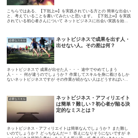
こちらではある、【下剋上∞】を実践されている方との 簡単な出会い
と、考えていることを書いてみたいと思います。 【下剋上∞】を実践
されている初心者さんについて ネットビジネスに出会い実践を始め
て 早、3年を超えてきました。 いろいろと経験...
ネットビジネスで成果を出す人・
必要なスキル
出せない人。その差は何？
ネットビジネスで 成果が出せた人・・・ 途中でやめてしまう
人・・・ 何が違うのでしょうか？ 作業してスキルを身に着けるしか
ないネットビジネスですが その作業が続かない人はどうすればいい
のでしょうか？ 僕の経験を見ながら書いていきたいと思...
ネットビジネス・アフィリエイト
必要なスキル
は簡単？難しい？初心者が陥る決
定的なミスとは？
ネットビジネス・アフィリエイトは簡単なんでしょうか？ また難し
いのでしょうか？ どっちなんだー！ 答えになりそうにないですが ネ