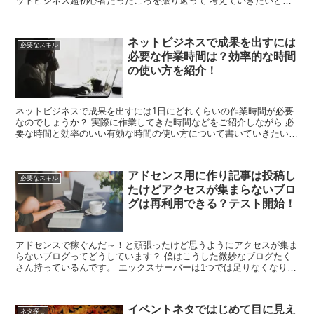
ットビジネス超初心者だったころを振り返って 考えていきたいと思
います。 ネットビジネス超初心者のころ！ ネ...
ネットビジネスで成果を出すには
必要なスキル
必要な作業時間は？効率的な時間
の使い方を紹介！
ネットビジネスで成果を出すには1日にどれくらいの作業時間が必要
なのでしょうか？ 実際に作業してきた時間などをご紹介しながら 必
要な時間と効率のいい有効な時間の使い方について書いていきたいと
思います。 記事作成に費やした作業時間の内訳 ネッ...
アドセンス用に作り記事は投稿し
必要なスキル
たけどアクセスが集まらないブロ
グは再利用できる？テスト開始！
アドセンスで稼ぐんだ～！と頑張ったけど思うようにアクセスが集ま
らないブログってどうしています？ 僕はこうした微妙なブログたく
さん持っているんです。 エックスサーバーは1つでは足りなくなり3
つのアカウントで契約。それだけでなくさくらサーバーま...
イベントネタではじめて目に見え
ネタ探し